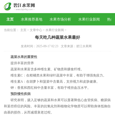
主页
水果推荐基地
水果市场分析
水果行业新闻
热门
当前位置：
主页
>
文章中心
>
水果行业新闻
>
每天吃几种蔬菜水果最好
发表时间：2025-09-17 02:23
文章来源：碧江水果网
蔬菜水果的重要性
提供丰富的营养
蔬菜和水果富含多种维生素、矿物质和膳食纤维。
维生素C：在柑橘类水果和绿叶蔬菜中丰富，有助于增强免疫力。
维生素A：在胡萝卜和菠菜中含量高，支持视力和皮肤健康。
钾：香蕉和西红柿中含量丰富，有助于维持血压水平。
预防慢性疾病
研究表明，摄入足够的蔬菜和水果可以显著降低心血管疾病、糖尿病
和某些癌症的风险。丰富的抗氧化剂和植物化学物质可以帮助身体抵御自
由基的损伤，从而减缓衰老过程。