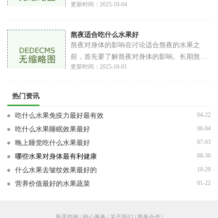
更新时间：2025-10-04
系列身体不适，如食欲减退、疲乏无力、肢体
沉重、腹胀等。特别是在潮湿的季节或环境
中，
熬夜适合吃什么水果好
熬夜对身体的影响在讨论适合熬夜的水果之
前，首先要了解熬夜对身体的影响。长期熬夜
更新时间：2025-10-01
会导致以下几个方面的问题免疫力下降：熬夜
会影响身体的免疫系统，使得抵抗力下降，容
易生
热门资讯
04-22
吃什么水果免疫力最好最有效
06-04
吃什么水果睡眠效果最好
07-03
晚上睡觉吃什么水果最好
08-30
哪些水果对身体最有利健康
10-29
什么水果去皱纹效果最好的
01-22
营养价值最好的水果蔬菜
新手指南 | 核心服务 | 关于我们 | 商务合作 |