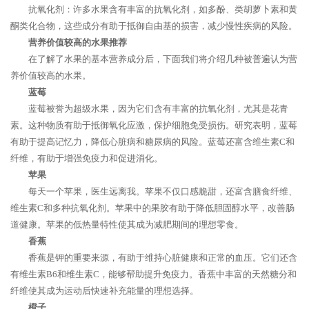
抗氧化剂：许多水果含有丰富的抗氧化剂，如多酚、类胡萝卜素和黄
酮类化合物，这些成分有助于抵御自由基的损害，减少慢性疾病的风险。
营养价值较高的水果推荐
在了解了水果的基本营养成分后，下面我们将介绍几种被普遍认为营
养价值较高的水果。
蓝莓
蓝莓被誉为超级水果，因为它们含有丰富的抗氧化剂，尤其是花青
素。这种物质有助于抵御氧化应激，保护细胞免受损伤。研究表明，蓝莓
有助于提高记忆力，降低心脏病和糖尿病的风险。蓝莓还富含维生素C和
纤维，有助于增强免疫力和促进消化。
苹果
每天一个苹果，医生远离我。苹果不仅口感脆甜，还富含膳食纤维、
维生素C和多种抗氧化剂。苹果中的果胶有助于降低胆固醇水平，改善肠
道健康。苹果的低热量特性使其成为减肥期间的理想零食。
香蕉
香蕉是钾的重要来源，有助于维持心脏健康和正常的血压。它们还含
有维生素B6和维生素C，能够帮助提升免疫力。香蕉中丰富的天然糖分和
纤维使其成为运动后快速补充能量的理想选择。
橙子