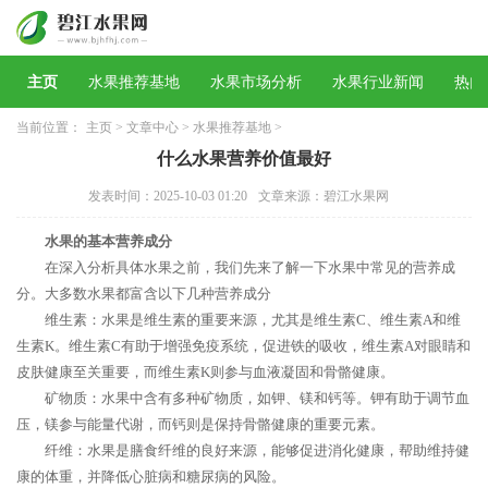
主页
水果推荐基地
水果市场分析
水果行业新闻
热门
当前位置：
主页
>
文章中心
>
水果推荐基地
>
什么水果营养价值最好
发表时间：2025-10-03 01:20
文章来源：碧江水果网
水果的基本营养成分
在深入分析具体水果之前，我们先来了解一下水果中常见的营养成
分。大多数水果都富含以下几种营养成分
维生素：水果是维生素的重要来源，尤其是维生素C、维生素A和维
生素K。维生素C有助于增强免疫系统，促进铁的吸收，维生素A对眼睛和
皮肤健康至关重要，而维生素K则参与血液凝固和骨骼健康。
矿物质：水果中含有多种矿物质，如钾、镁和钙等。钾有助于调节血
压，镁参与能量代谢，而钙则是保持骨骼健康的重要元素。
纤维：水果是膳食纤维的良好来源，能够促进消化健康，帮助维持健
康的体重，并降低心脏病和糖尿病的风险。