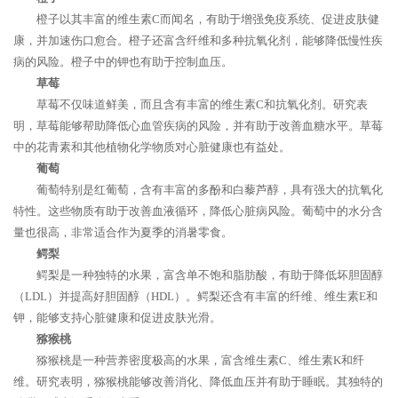
橙子以其丰富的维生素C而闻名，有助于增强免疫系统、促进皮肤健
康，并加速伤口愈合。橙子还富含纤维和多种抗氧化剂，能够降低慢性疾
病的风险。橙子中的钾也有助于控制血压。
草莓
草莓不仅味道鲜美，而且含有丰富的维生素C和抗氧化剂。研究表
明，草莓能够帮助降低心血管疾病的风险，并有助于改善血糖水平。草莓
中的花青素和其他植物化学物质对心脏健康也有益处。
葡萄
葡萄特别是红葡萄，含有丰富的多酚和白藜芦醇，具有强大的抗氧化
特性。这些物质有助于改善血液循环，降低心脏病风险。葡萄中的水分含
量也很高，非常适合作为夏季的消暑零食。
鳄梨
鳄梨是一种独特的水果，富含单不饱和脂肪酸，有助于降低坏胆固醇
（LDL）并提高好胆固醇（HDL）。鳄梨还含有丰富的纤维、维生素E和
钾，能够支持心脏健康和促进皮肤光滑。
猕猴桃
猕猴桃是一种营养密度极高的水果，富含维生素C、维生素K和纤
维。研究表明，猕猴桃能够改善消化、降低血压并有助于睡眠。其独特的